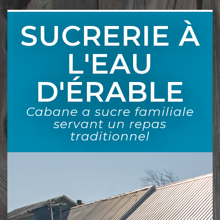
SUCRERIE À
L'EAU
D'ÉRABLE
Cabane a sucre familiale
servant un repas
traditionnel