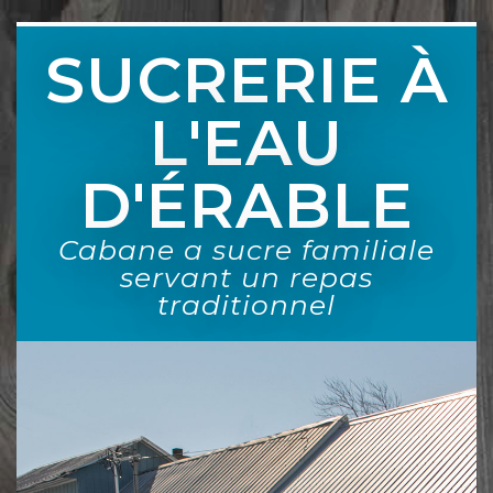
SUCRERIE À
L'EAU
D'ÉRABLE
Cabane a sucre familiale
servant un repas
traditionnel