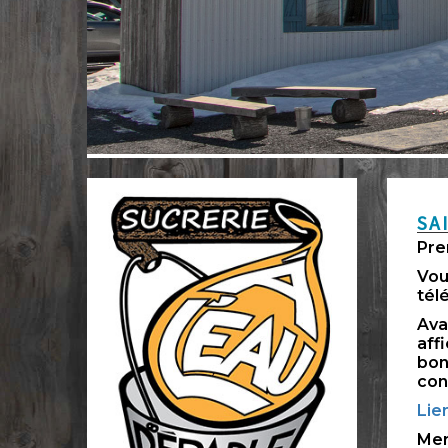
SA
Pre
Vou
tél
Ava
aff
bon
con
Lie
Mer