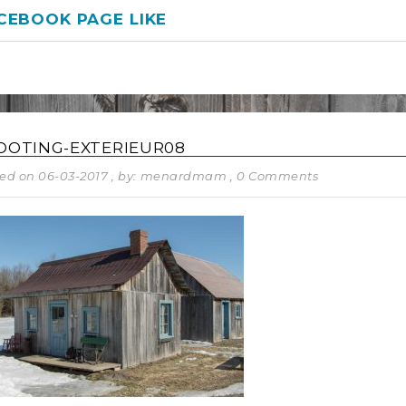
CEBOOK PAGE LIKE
OOTING-EXTERIEUR08
ed on 06-03-2017
, by: menardmam
, 0 Comments