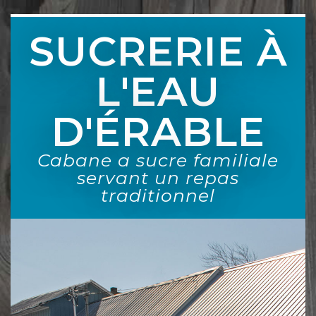
SUCRERIE À
L'EAU
D'ÉRABLE
Cabane a sucre familiale
servant un repas
traditionnel