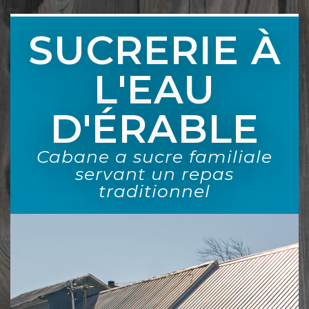
SUCRERIE À
L'EAU
D'ÉRABLE
Cabane a sucre familiale
servant un repas
traditionnel