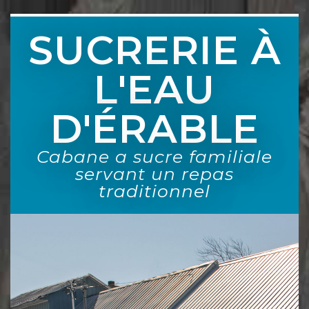
SUCRERIE À
L'EAU
D'ÉRABLE
Cabane a sucre familiale
servant un repas
traditionnel