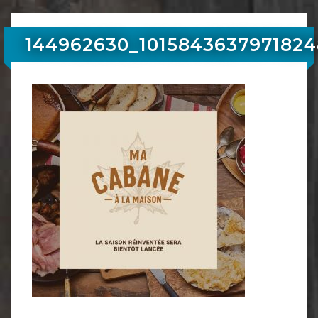
144962630_101584363797182